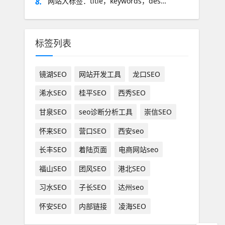
8.
网站大标签：title，keywords，des…
标签列表
镜湖SEO
网站开发工具
龙口SEO
浠水SEO
桂平SEO
西秀SEO
甘泉SEO
seo诊断分析工具
崇信SEO
怀来SEO
营口SEO
西安seo
长丰SEO
着陆页面
电商网站seo
福山SEO
团风SEO
港北SEO
习水SEO
子长SEO
达州seo
怀安SEO
内部链接
凌海SEO