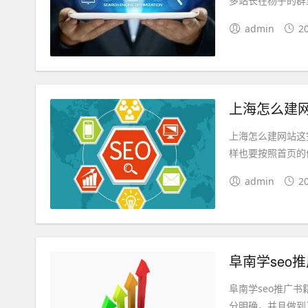
多站长在杨子的群
admin
2
上海怎么建
上海怎么建网站这
样也要按照首页的
admin
2
阜南学seo
阜南学seo推广
分明确，并且做到