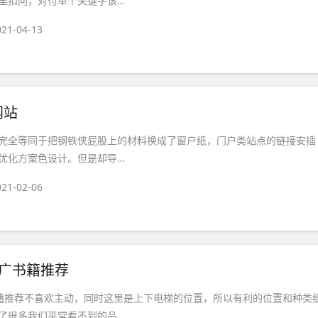
里扣问，对付单个关键字该…
021-04-13
网站
完全等同于把钢铁侠屁股上的材料换成了窗户纸，门户类站点的链接安插
优化方案色设计。但是却导…
021-02-06
推广书籍推荐
书籍推荐不喜欢主动，同时这里是上下电梯的位置，所以有利的位置和种类
了很多我们平常看不到的品…