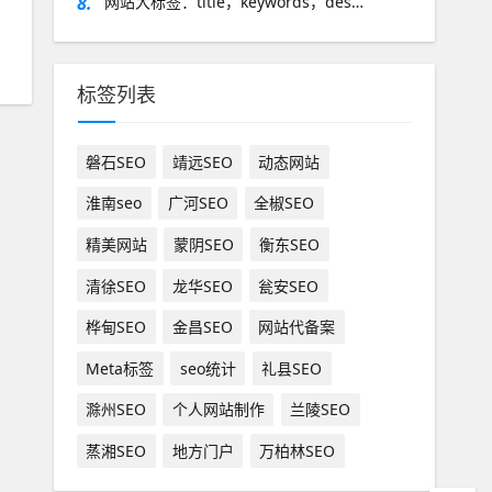
8.
网站大标签：title，keywords，des…
标签列表
磐石SEO
靖远SEO
动态网站
淮南seo
广河SEO
全椒SEO
精美网站
蒙阴SEO
衡东SEO
清徐SEO
龙华SEO
瓮安SEO
桦甸SEO
金昌SEO
网站代备案
Meta标签
seo统计
礼县SEO
滁州SEO
个人网站制作
兰陵SEO
蒸湘SEO
地方门户
万柏林SEO