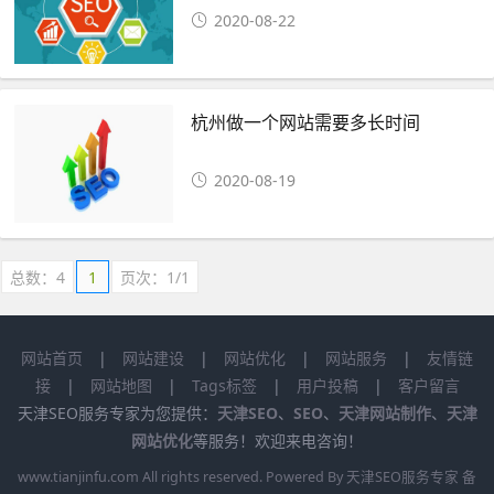
2020-08-22
杭州做一个网站需要多长时间
2020-08-19
总数：4
1
页次：1/1
网站首页
|
网站建设
|
网站优化
|
网站服务
|
友情链
接
|
网站地图
|
Tags标签
|
用户投稿
|
客户留言
天津SEO服务专家为您提供：
天津SEO
、
SEO
、
天津网站制作
、
天津
网站优化
等服务！欢迎来电咨询！
www.tianjinfu.com
All rights reserved. Powered By 天津SEO服务专家 备