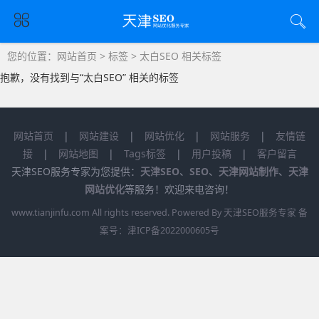
您的位置：
网站首页
>
标签
> 太白SEO 相关标签
抱歉，没有找到与“
太白SEO
” 相关的标签
网站首页
|
网站建设
|
网站优化
|
网站服务
|
友情链
接
|
网站地图
|
Tags标签
|
用户投稿
|
客户留言
天津SEO服务专家为您提供：
天津SEO
、
SEO
、
天津网站制作
、
天津
网站优化
等服务！欢迎来电咨询！
www.tianjinfu.com
All rights reserved. Powered By 天津SEO服务专家 备
案号：
津ICP备2022000605号