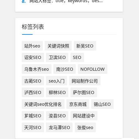
8.
网站大标签：title，keywords，des…
标签列表
站外seo
关键词快照
新吴SEO
诏安SEO
卫滨SEO
SEO
乌鲁木齐seo
南沙SEO
NOFOLLOW
古蔺SEO
seo入门
网站制作公司
泸西SEO
柳林SEO
萨尔图SEO
关键词seo优化排名
京东商城
锡山SEO
芗城SEO
浚县SEO
网站建设中
天河SEO
龙马潭SEO
张俊seo