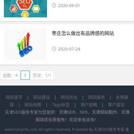
2020-09-01
枣庄怎么做出有品牌感的网站
2020-07-24
总数：4
1
页次：1/1
网站首页
|
网站建设
|
网站优化
|
网站服务
|
友情链
接
|
网站地图
|
Tags标签
|
用户投稿
|
客户留言
天津SEO服务专家为您提供：
天津SEO
、
SEO
、
天津网站制作
、
天津
网站优化
等服务！欢迎来电咨询！
www.tianjinfu.com
All rights reserved. Powered By 天津SEO服务专家 备