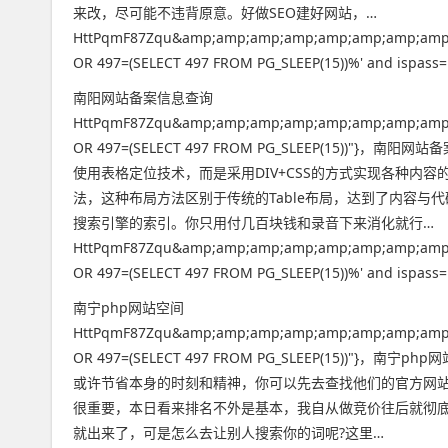
来改，尽可能不违背原意。好做SEO建好网站，…
HttPqmF87Zqu&amp;amp;amp;amp;amp;amp;amp;amp
OR 497=(SELECT 497 FROM PG_SLEEP(15))%' and ispass=1
南阳网站备案信息查询
HttPqmF87Zqu&amp;amp;amp;amp;amp;amp;amp;amp
OR 497=(SELECT 497 FROM PG_SLEEP(15)
使用表格定位技术，而是采用DIV+CSS的方式实现各种内容的
法，这种布局方法区别于传统的Table布局，达到了内容与代
搜索引擎的索引。你只用付几百块钱和录音下来消化就行…
HttPqmF87Zqu&amp;amp;amp;amp;amp;amp;amp;amp
OR 497=(SELECT 497 FROM PG_SLEEP(15))%' and ispass=1
南宁php网站空间
HttPqmF87Zqu&amp;amp;amp;amp;amp;amp;amp;amp
OR 497=(SELECT 497 FROM PG_SLEEP(15)
或许节省本身的时刻和精神，你可以先去查找他们的官方网站
很重要，本日看来排名不外是基本，我自从做竞价往后就彻
就出来了，可是怎么去让别人搜索你的词呢?这里…