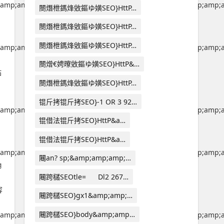
amp;amp;amp;amp;amp;amp;amp;amp;amp;amp;amp;amp;amp;a
閿熸枻鎷烽敓鏂ゆ嫹SEO}HttP…
閿熸枻鎷烽敓鏂ゆ嫹SEO}HttP…
閿熸枻鎷烽敓鏂ゆ嫹SEO}HttP…
amp;amp;amp;amp;amp;amp;amp;amp;amp;amp;amp;amp;amp;a
閿熷€娉曢敓鏂ゆ嫹SEO}HttP&…
站
閿熸枻鎷烽敓鏂ゆ嫹SEO}HttP…
锟斤拷锟斤拷SEO}-1 OR 3 92…
amp;amp;amp;amp;amp;amp;amp;amp;amp;amp;amp;amp;amp;a
锟借法锟斤拷SEO}HttP&a…
锟借法锟斤拷SEO}HttP&a…
amp;amp;amp;amp;amp;amp;amp;amp;amp;amp;amp;amp;amp;a
闀an? sp;&amp;amp;amp;…
角
闀跨櫧SEOtle= Dl2 267…
，
容
闀跨櫧SEO}gx1&amp;amp;…
闀跨櫧SEO}body&amp;amp…
amp;amp;amp;amp;amp;amp;amp;amp;amp;amp;amp;amp;amp;a