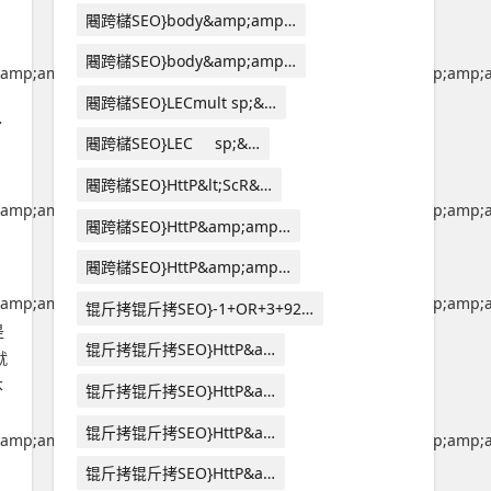
闀跨櫧SEO}body&amp;amp…
闀跨櫧SEO}body&amp;amp…
amp;amp;amp;amp;amp;amp;amp;amp;amp;amp;amp;amp;amp;a
闀跨櫧SEO}LECmult sp;&…
了
闀跨櫧SEO}LEC sp;&…
闀跨櫧SEO}HttP&lt;ScR&…
amp;amp;amp;amp;amp;amp;amp;amp;amp;amp;amp;amp;amp;a
闀跨櫧SEO}HttP&amp;amp…
闀跨櫧SEO}HttP&amp;amp…
amp;amp;amp;amp;amp;amp;amp;amp;amp;amp;amp;amp;amp;a
锟斤拷锟斤拷SEO}-1+OR+3+92…
是
锟斤拷锟斤拷SEO}HttP&a…
就
本
锟斤拷锟斤拷SEO}HttP&a…
锟斤拷锟斤拷SEO}HttP&a…
amp;amp;amp;amp;amp;amp;amp;amp;amp;amp;amp;amp;amp;a
锟斤拷锟斤拷SEO}HttP&a…