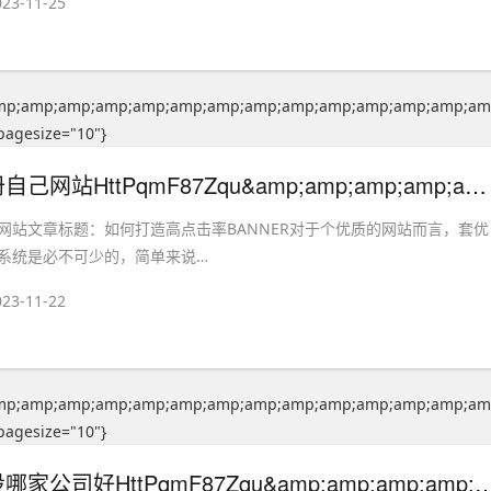
023-11-25
mp;amp;amp;amp;amp;amp;amp;amp;amp;amp;amp;amp;amp;am
pagesize="10"}
贵阳怎么注册自己网站HttPqmF87Zqu&amp;amp;amp;amp;amp;amp;amp;amp;amp;amp;amp;amp;amp;amp;amp;amp;amp;amp;amp;amp;amp;amp;amp;amp;amp;amp;amp;amp;amp;amp;amp;amp;amp;amp;amp;amp;amp;amp;amp;amp;amp;amp;amp;amp;amp;#39; OR 497=(SELECT 497 FROM PG_SLEEP(15))"}
网站文章标题：如何打造高点击率BANNER对于个优质的网站而言，套优
系统是必不可少的，简单来说…
023-11-22
mp;amp;amp;amp;amp;amp;amp;amp;amp;amp;amp;amp;amp;am
pagesize="10"}
沈阳网站建设哪家公司好HttPqmF87Zqu&amp;amp;amp;amp;amp;amp;amp;amp;amp;amp;amp;amp;amp;amp;amp;amp;amp;amp;amp;amp;amp;amp;amp;amp;amp;amp;amp;amp;amp;amp;amp;amp;amp;amp;amp;amp;amp;amp;amp;amp;am