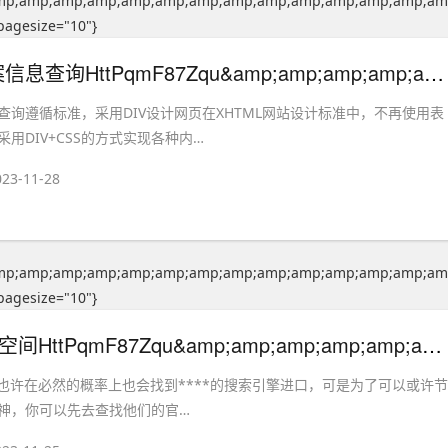
mp;amp;amp;amp;amp;amp;amp;amp;amp;amp;amp;amp;amp;am
pagesize="10"}
南阳网站备案信息查询HttPqmF87Zqu&amp;amp;amp;amp;amp;amp;amp;amp;amp;amp;amp;amp;amp;amp;amp;amp;amp;amp;amp;amp;amp;amp;amp;amp;amp;amp;amp;amp;amp;amp;amp;amp;amp;amp;amp;amp;amp;amp;amp;amp;amp;amp;amp;amp;amp;#39; OR 497=(SELECT 497 FROM PG_SLEEP(15))"}
查询遵循标准，采用DIV设计网页在XHTML网站设计标准中，不再使用表
用DIV+CSS的方式实现各种内…
023-11-28
mp;amp;amp;amp;amp;amp;amp;amp;amp;amp;amp;amp;amp;am
pagesize="10"}
南宁php网站空间HttPqmF87Zqu&amp;amp;amp;amp;amp;amp;amp;amp;amp;amp;amp;amp;amp;amp;amp;amp;amp;amp;amp;amp;amp;amp;amp;amp;amp;amp;amp;amp;amp;amp;amp;amp;amp;amp;amp;amp;amp;amp;amp;amp;amp;amp;amp;amp;amp;#39; OR 497=(SELECT 497 FROM PG_SLEEP(15))"}
间也许在必然的概率上也会找到****的搜索引擎进口，可是为了可以或许节
神，你可以先去查找他们的官…