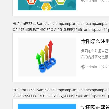
admin
2
HttPqmF87Zqu&amp;amp;amp;amp;amp;amp;amp;amp;a
OR 497=(SELECT 497 FROM PG_SLEEP(15))%' and ispass=1" 
贵阳怎么注册自己
质的内部优化链接
admin
2
HttPqmF87Zqu&amp;amp;amp;amp;amp;amp;amp;amp;a
OR 497=(SELECT 497 FROM PG_SLEEP(15))%' and ispass=1" 