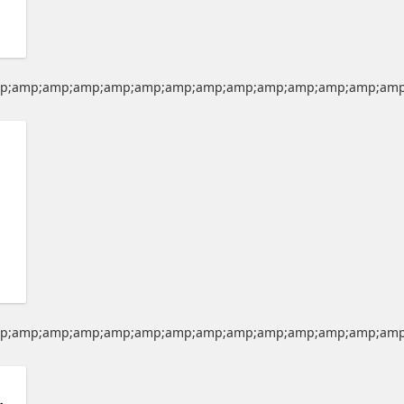
p;amp;amp;amp;amp;amp;amp;amp;amp;amp;amp;amp;amp;amp
p;amp;amp;amp;amp;amp;amp;amp;amp;amp;amp;amp;amp;amp
p;amp;amp;amp;amp;#39; OR 497=(SELECT 497 FROM PG_SLEEP(15))"}