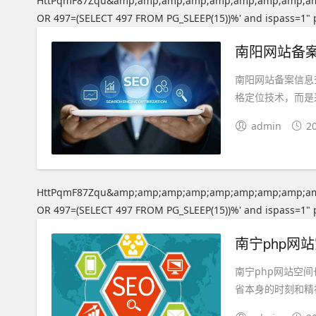
HttPqmF87Zqu&amp;amp;amp;amp;amp;amp;amp;amp;a
OR 497=(SELECT 497 FROM PG_SLEEP(15))%' and ispass=1" 
南阳网站备案信息
格定位技术，而是采
admin
2
HttPqmF87Zqu&amp;amp;amp;amp;amp;amp;amp;amp;a
OR 497=(SELECT 497 FROM PG_SLEEP(15))%' and ispass=1" 
南宁php网站空
省本身的时刻和精