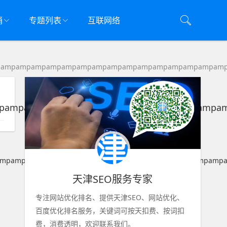
销
专题列表
互联网络
pampampampampampampampampampampampampampampam
mpampampampampampampampampampampampa
ampampampampampampampampampampampampampampamp
天津SEO服务专家
专注网站优化排名、提供天津SEO、网站优化、
百度优化排名服务，关键词可按天扣费、按词扣
费，消费透明，欢迎联系我们。