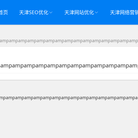
首页
天津SEO优化
天津网站优化
天津网络营
pampampampampampampampampampampampampampampam
mpampampampampampampampampampampampa
ampampampampampampampampampampampampampampamp