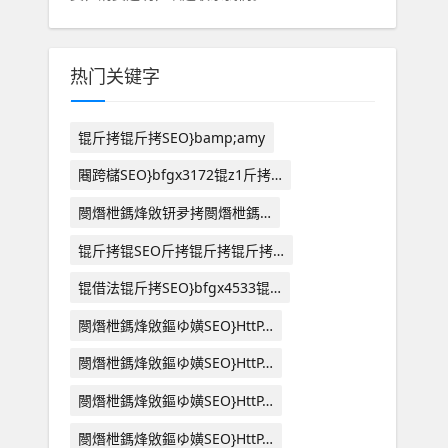
热门关键字
锟斤拷锟斤拷SEO}bamp;amy
闀跨櫧SEO}bfgx3172锟z1斤拷…
閿熸枻鎷烽敓钘夛拷閿熸枻鎷…
锟斤拷锟SEO斤拷锟斤拷锟斤拷…
锟借法锟斤拷SEO}bfgx4533锟…
閿熸枻鎷烽敓鏂ゆ嫹SEO}HttP…
閿熸枻鎷烽敓鏂ゆ嫹SEO}HttP…
閿熸枻鎷烽敓鏂ゆ嫹SEO}HttP…
閿熸枻鎷烽敓鏂ゆ嫹SEO}HttP…